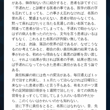
がある。御存知ない方に紹介すると、患者を診てすぐに
「手遅れだ」と診断する医者の事である。医学の医の字
を忘れてしまっても、この事さえ忘れなければ、名医の
誉れ高く、繁盛まちがえない。患者が助からなくても、
黙って座ればぴたりと当たる見通しの良い名医である。
間違って患者が治ってしまっても、手遅れで助からない
はずの病人を救ったのだから、文句を言う患者はいるは
ずもなく、これもまた名医の評判疑い無しである。
これは、勿論、落語の世界の話であるが、なぜこうな
るのか考えてみると、都合の良い責任転嫁の結果である
事がわかる。初めから理由もなく最悪の診断を言い渡し
し、それより結果が良ければ医者の手柄、結果が悪けれ
ば手遅れになってからきた患者に責任があると言う論で
ある。
責任転嫁の術には色々の変法がある。毎日通えば１ヶ
月で治すと約束し、１ヵ月たって治らなければ日曜日に
来なかった患者が悪いと言う手もある。有名スポーツ選
手の足関節脱臼骨折を１週間で治したり、全ての病気を
背骨をまっすぐして治してしまう人のいる世の中だか
ら、このくらいはかわいいのかも知れない。
逆に下手に責任をとると、名医にはなれない。昔、先