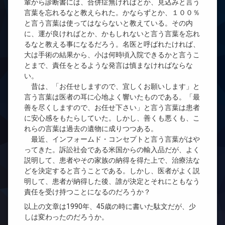
輩から診断書には、合併症無ければとか、見込みと言う
言葉を忘れるなと教えられた。かならずとか、１００％
と言う言葉は使ってはならないと教えている。その内
に、運が良ければとか、かもしれないと言う言葉を忘れ
るなと教える事になるだろう。名医と呼ばれたければ、
大は手術の結果から、小は何時頃入院できるかと言うこ
とまで、責任をとるような発言は慎まなければならな
い。
昔は、「お任せしますので、宜しくお願いします」と
言う言葉は医者の耳に心地よく響いたものである。「最
善を尽くしますので、お任せ下さい」と言う言葉は患者
に安心感をもたらしていた。しかし、善くも悪くも、こ
れらの言葉は過去の遺物に成りつつある。
最近、インフォームド・コンセプトと言う言葉がはや
ってきた。訴訟社会である米国からの輸入品だが、よく
説明して、患者やその家族の納得を得た上で、治療法な
どを決定すると言うことである。しかし、医者がよく説
明して、患者が納得した後、誰が決定とそれにともなう
責任を受け持つことになるのだろうか？
以上の文章は1990年、45歳の時に書いた駄文だが、少
しは変わったのだろうか。