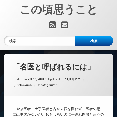
コ
この頃思うこと
ン
テ
ン
RSS
メールアドレス
ツ
へ
ス
検索:
キ
ッ
プ
「名医と呼ばれるには」
Posted on
7月 16, 2024
Updated on
11月 8, 2025
カテゴリー:
by
Dr.Inokuchi
Uncategorized
やぶ医者、土手医者と古今東西を問わず、医者の悪口
には事欠かないが、おもしろいのに手遅れ医者と言うの